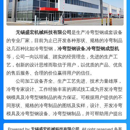
无锡盛宏机械科技有限公司
是生产冷弯型钢成套设备
的专业厂家，目前为止已开发各种形状、规格的冷弯制品
达几百种比如冷弯型钢，
冷弯型钢设备,冷弯型钢成型机
等，公司一向以坦诚、踏实的经营理念，先进的生产工
艺，创新的设计思维而取信于用户，以优质的产品、优良
的售后服务、合理的价位赢得用户的信任。
公司加工设备齐全、生产工艺先进、技术力量雄厚，
冷弯专家设计、工作经验丰富的调试技工成为开发冷弯型
钢模具及冷弯型钢制品的有力保证。可根据用户提供的不
同形状、规格的冷弯制品的图纸及实样，设计、开发冷弯
模具及冷弯型钢设备、冷弯型钢制品，并可帮助用户提出
整改意见。冷弯制品可达到断面形状美观、几何尺寸准、
Powered by
无锡盛宏机械科技有限公司
All right reserved 备案
整体平直效果好（据用户要求）等优点。任何复杂的冷弯