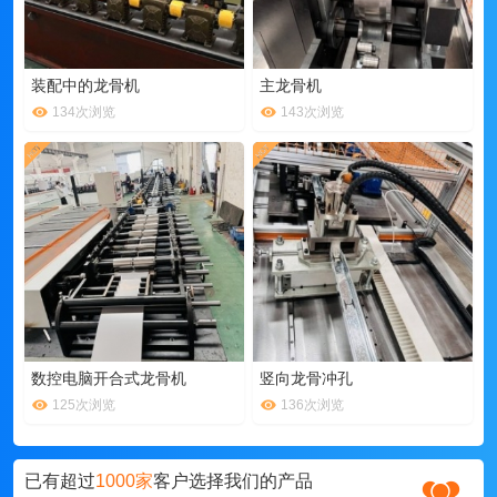
装配中的龙骨机
主龙骨机
134次浏览
143次浏览
数控电脑开合式龙骨机
竖向龙骨冲孔
125次浏览
136次浏览
已有超过
1000家
客户选择我们的产品